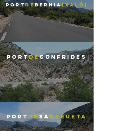
PORT
DE
BERNIA
(XALÓ)
PORT
DE
CONFRIDES
PORT
De
SA
CREUETA