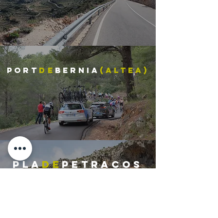
PORT
DE
BERNIA
(ALTEA)
PlA
De
PETRACOS